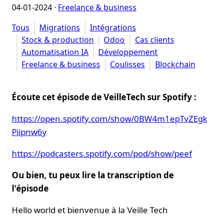
04-01-2024
·
Freelance & business
Tous
Migrations
Intégrations
Stock & production
Odoo
Cas clients
Automatisation IA
Développement
Freelance & business
Coulisses
Blockchain
Écoute cet épisode de VeilleTech sur Spotify :
https://open.spotify.com/show/0BW4m1epTvZEgk
Piipnw6y
https://podcasters.spotify.com/pod/show/peef
Ou bien, tu peux lire la transcription de
l'épisode
Hello world et bienvenue à la Veille Tech