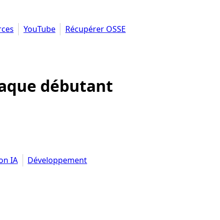
rces
YouTube
Récupérer OSSE
haque débutant
on IA
Développement