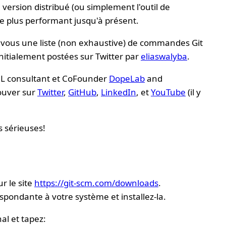
 version distribué (ou simplement l'outil de
 le plus performant jusqu'à présent.
ec vous une liste (non exhaustive) de commandes Git
nitialement postées sur Twitter par
eliaswalyba
.
/ML consultant et CoFounder
DopeLab
and
rouver sur
Twitter
,
GitHub
,
LinkedIn
, et
YouTube
(il y
 sérieuses!
ur le site
https://git-scm.com/downloads
.
espondante à votre système et installez-la.
al et tapez: