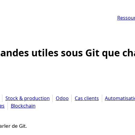
Ressou
ndes utiles sous Git que c
Stock & production
Odoo
Cas clients
Automatisati
es
Blockchain
rler de Git.